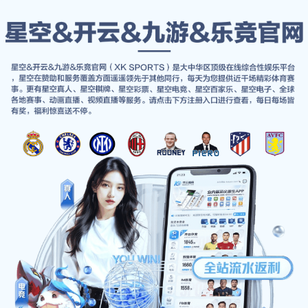
新闻中心
公司首页
新闻中心